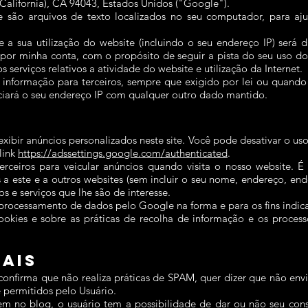
alifornia), CA 94043, Estados Unidos ("Google").
ue são arquivos de texto localizados no seu computador, para aj
a sua utilização do website (incluindo o seu endereço IP) será d
or minha conta, com o propósito de seguir a pista do seu uso do 
 serviços relativos a atividade do website e utilização da Internet.
 informação para terceiros, sempre que exigido por lei ou quando
iará o seu endereço IP com qualquer outro dado mantido.
 exibir anúncios personalizados neste site. Você pode desativar o 
link
https://adssettings.google.com/authenticated
.
ceiros para veicular anúncios quando visita o nosso website. É 
 a este e a outros websites (sem incluir o seu nome, endereço, en
s e serviços que lhe são de interesse.
 processamento de dados pelo Google na forma e para os fins indic
okies e sobre as práticas de recolha de informação e os processo
iais
firma que não realiza práticas de SPAM, quer dizer que não envi
e permitidos pelo Usuário.
m no blog, o usuário tem a possibilidade de dar ou não seu con