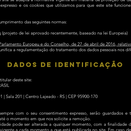
xpresso e os cookies que utilizamos para que este site funcion
 cumprimento das seguintes normas:
s
(projeto de lei aprovado recentemente, baseado na lei Europeia)
lamento Europeu e do Conselho, de 27 de abril de 2016, relativo 
unifica a regulamentação do tratamento dos dados pessoais nos dif
DADOS DE IDENTIFICAÇÃO
tular deste site:
ASIL
01 | Sala 201 | Centro Lajeado - RS | CEP 95900-170
sempre com o seu consentimento expresso, serão guardados e tra
, até o momento em que nos solicite a remoção.
cidade pode ser alterada a qualquer momento, com a finalidade de
igente a cada momento a que está publicada no site. Em caso de a