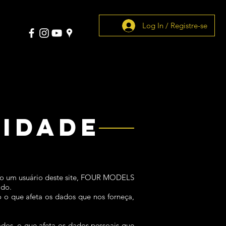
Log In / Registre-se
CIDADE
omo um usuário deste site, FOUR MODELS
ado.
do o que afeta os dados que nos forneça,
dos, o que afeta os dados pessoais que