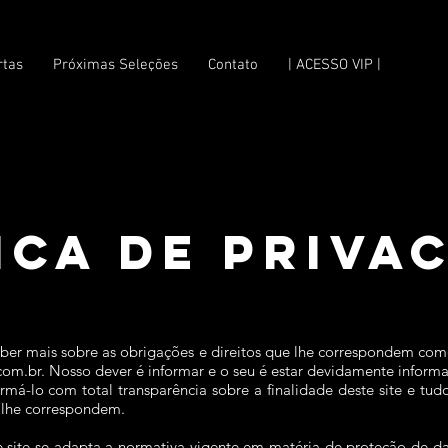
rtas
Próximas Seleções
Contato
| ACESSO VIP |
ICA DE PRIVA
saber mais sobre as obrigações e direitos que lhe correspondem c
com.br
. Nosso dever é informar e o seu é estar devidamente inform
ormá-lo com total transparência sobre a finalidade deste site e tu
 lhe correspondem.
 site se adapta a normativa vigente em matéria de proteção de da