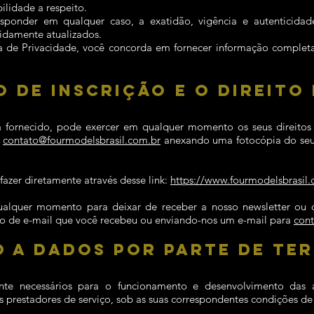
lidade a respeito.
esponder em qualquer caso, a exatidão, vigência e autenticidad
idamente atualizados.
a de Privacidade, você concorda em fornecer informação completa
 DE INSCRIÇÃO E O DIREITO
 fornecido, pode exercer em qualquer momento os seus direitos d
a
contato@fourmodelsbrasil.com.br
anexando uma fotocópia do se
azer diretamente através desse link:
https://www.fourmodelsbrasil.
ualquer momento para deixar de receber a nosso newsletter ou 
o de e-mail que você recebeu ou enviando-nos um e-mail para
con
 A DADOS POR PARTE DE TE
ente necessários para o funcionamento e desenvolvimento das 
prestadores de serviço, sob as suas correspondentes condições de