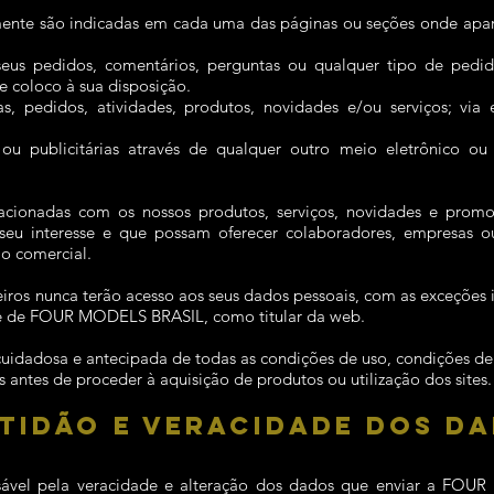
rmente são indicadas em cada uma das páginas ou seções onde apar
seus pedidos, comentários, perguntas ou qualquer tipo de pedi
 coloco à sua disposição.
s, pedidos, atividades, produtos, novidades e/ou serviços; via 
u publicitárias através de qualquer outro meio eletrônico ou f
lacionadas com os nossos produtos, serviços, novidades e pro
 seu interesse e que possam oferecer colaboradores, empresas 
o comercial.
eiros nunca terão acesso aos seus dados pessoais, com as exceções
rte de FOUR MODELS BRASIL, como titular da web.
cuidadosa e antecipada de todas as condições de uso, condições de 
s antes de proceder à aquisição de produtos ou utilização dos sites.
TIDÃO E VERACIDADE DOS D
sável pela veracidade e alteração dos dados que enviar a F