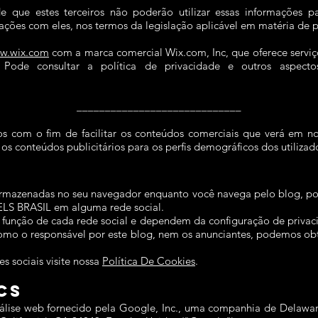
de que estes terceiros não poderão utilizar essas informações p
ações com eles, nos termos da legislação aplicável em matéria de p
ww.wix.com
com a marca comercial Wix.com, Inc, que oferece serv
 Pode consultar a política de privacidade e outros aspect
_____________________________
rios com o fim de facilitar os conteúdos comerciais que verá em nos
os conteúdos publicitários para os perfis demográficos dos utilizad
 armazenadas no seu navegador enquanto você navega pelo blog, p
LS BRASIL em alguma rede social.
m função de cada rede social e dependem da configuração de priva
 o responsável por este blog, nem os anunciantes, podemos obter
s sociais visite nossa
Política De Cookies
.
cs
lise web fornecido pela Google, Inc., uma companhia de Delaware 